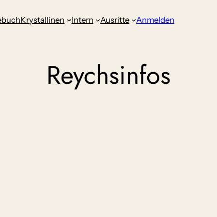
ebuch
Krystallinen
Intern
Ausritte
Anmelden
Reychsinfos