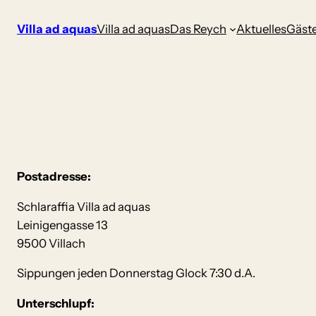
Zum
Villa ad aquas
Villa ad aquas
Das Reych
Aktuelles
Gäst
Inhalt
springen
Postadresse:
Schlaraffia Villa ad aquas
Leinigengasse 13
9500 Villach
Sippungen jeden Donnerstag Glock 7:30 d.A.
Unterschlupf: